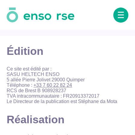
Mentions légales
RSE & impact
Aller
au
contenu
Presse
Glossaire
Édition
Cas Clients
Ce site est édité par :
SASU HELTECH ENSO
5 allée Pierre Jolivet 29000 Quimper
Téléphone :
+33 7 60 22 82 24
RCS de Brest B 908928237
TVA intracommunautaire : FR20913372017
Le Directeur de la publication est Stéphane da Mota
Réalisation