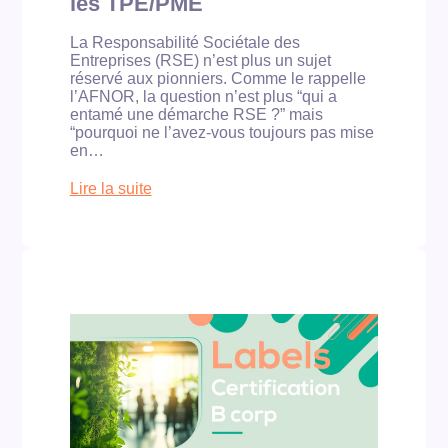
les TPE/PME
r
p
e
é
La Responsabilité Sociétale des
c
r
Entreprises (RSE) n’est plus un sujet
l
i
réservé aux pionniers. Comme le rappelle
a
o
l’AFNOR, la question n’est plus “qui a
i
d
entamé une démarche RSE ?” mais
r
e
“pourquoi ne l’avez-vous toujours pas mise
e
f
en…
,
i
r
s
Lire la suite
e
c
:
n
a
L
t
l
a
a
e
b
b
e
e
l
s
l
e
t
E
e
l
n
t
e
g
d
m
a
i
o
g
f
m
é
f
e
R
é
n
S
r
t