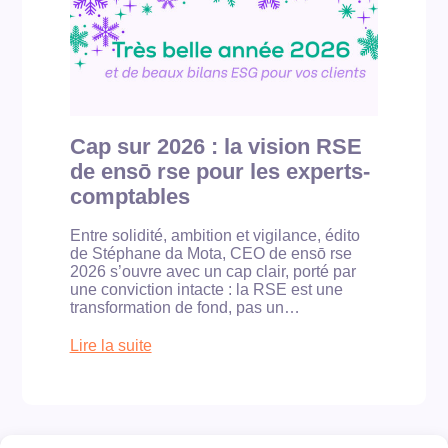
a
i
l
t
b
e
i
l
s
o
e
n
p
B
o
c
u
o
r
Cap sur 2026 : la vision RSE
r
l
de ensō rse pour les experts-
p
e
:
s
comptables
v
T
a
P
Entre solidité, ambition et vigilance, édito
l
E
de Stéphane da Mota, CEO de ensō rse
o
/
2026 s’ouvre avec un cap clair, porté par
r
P
une conviction intacte : la RSE est une
i
M
transformation de fond, pas un…
s
E
e
Lire la suite
r
:
l
C
’
a
i
p
m
s
p