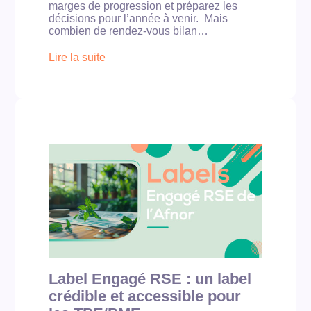
t
e
marges de progression et préparez les
s
:
décisions pour l’année à venir. Mais
c
combien de rendez-vous bilan…
o
m
Lire la suite
m
:
e
B
n
i
t
l
s
a
t
n
r
E
u
S
c
G
t
:
u
p
r
o
e
u
r
r
u
q
n
u
e
o
Label Engagé RSE : un label
o
i
f
crédible et accessible pour
l
f
a