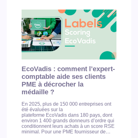
è
r
e
R
S
E
e
t
m
a
r
c
EcoVadis : comment l’expert-
h
comptable aide ses clients
é
p
PME à décrocher la
u
médaille ?
b
l
i
En 2025, plus de 150 000 entreprises ont
c
été évaluées sur la
:
plateforme EcoVadis dans 180 pays, dont
à
environ 1 400 grands donneurs d’ordre qui
p
conditionnent leurs achats à un score RSE
a
minimal. Pour une PME fournisseur de…
r