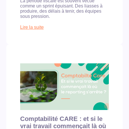
e
La période fiscale est souvent vécue
P
r
comme un sprint épuisant. Des liasses à
E
t
produire, des délais à tenir, des équipes
/
-
sous pression.
P
c
M
o
Lire la suite
E
m
:
a
p
B
u
t
i
r
a
l
o
b
a
n
l
n
t
e
E
b
a
S
e
i
G
s
d
e
o
e
t
i
s
p
n
e
é
d
s
r
’
c
i
u
l
o
n
i
d
Comptabilité CARE : et si le
b
e
e
i
n
vrai travail commençait là où
f