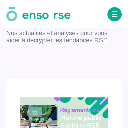
RSE & impact
RSE & impact
Aller
au
contenu
Presse
Nos actualités et analyses pour vous
aider à décrypter les tendances RSE.
Glossaire
Cas Clients