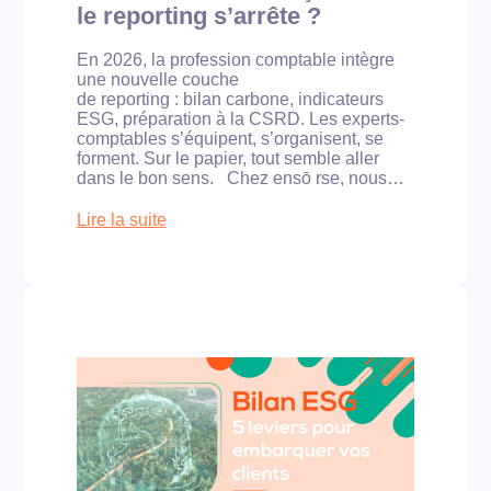
l
t
i
le reporting s’arrête ?
a
s
s
n
P
c
En 2026, la profession comptable intègre
E
M
a
une nouvelle couche
S
E
l
de reporting : bilan carbone, indicateurs
G
à
e
ESG, préparation à la CSRD. Les experts-
p
d
:
comptables s’équipent, s’organisent, se
o
é
l
forment. Sur le papier, tout semble aller
u
c
a
dans le bon sens. Chez ensō rse, nous…
r
r
m
r
o
i
e
Lire la suite
c
s
s
:
h
s
t
C
e
i
e
o
r
o
r
m
l
n
d
p
a
q
a
t
m
u
n
a
é
i
s
b
d
t
l
i
a
r
a
l
i
a
c
i
l
n
o
t
l
s
u
é
e
f