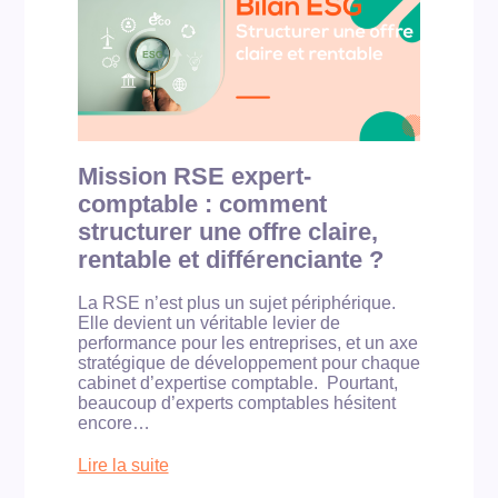
n
m
e
e
e
c
m
n
r
i
ç
o
s
a
i
s
i
s
i
t
s
o
l
a
n
à
n
Mission RSE expert-
R
o
c
comptable : comment
S
ù
e
E
l
structurer une offre claire,
:
e
rentable et différenciante ?
5
l
r
e
La RSE n’est plus un sujet périphérique.
e
v
Elle devient un véritable levier de
p
i
performance pour les entreprises, et un axe
o
e
stratégique de développement pour chaque
r
r
cabinet d’expertise comptable. Pourtant,
t
s
beaucoup d’experts comptables hésitent
i
c
encore…
n
o
g
n
Lire la suite
c
:
s