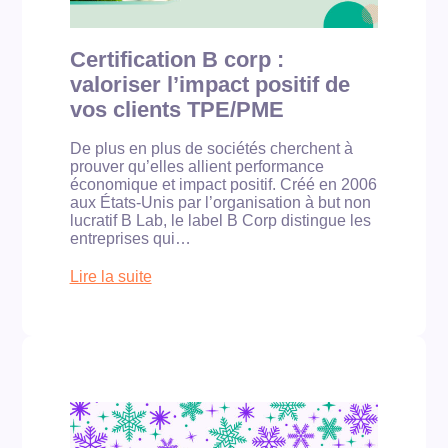
E
e
c
:
n
l
u
c
é
Certification B corp :
n
i
p
valoriser l’impact positif de
l
a
o
a
n
u
vos clients TPE/PME
b
t
r
e
e
l
De plus en plus de sociétés cherchent à
l
?
e
prouver qu’elles allient performance
c
s
économique et impact positif. Créé en 2006
r
e
aux États-Unis par l’organisation à but non
é
x
lucratif B Lab, le label B Corp distingue les
d
p
entreprises qui…
i
e
b
r
Lire la suite
l
t
:
e
s
C
e
-
e
t
c
r
a
o
t
c
m
i
c
p
f
e
t
i
s
a
c
s
b