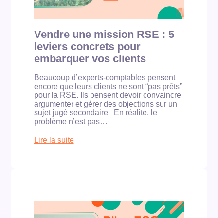
r
C
o
s
A
?
r
e
R
m
E
e
Vendre une mission RSE : 5
:
v
leviers concrets pour
e
o
t
t
embarquer vos clients
s
r
i
e
Beaucoup d’experts-comptables pensent
l
c
encore que leurs clients ne sont “pas prêts”
e
a
pour la RSE. Ils pensent devoir convaincre,
v
b
argumenter et gérer des objections sur un
r
i
sujet jugé secondaire. En réalité, le
a
n
problème n’est pas…
i
e
t
t
Lire la suite
r
e
:
a
n
V
v
l
e
a
e
n
i
v
d
l
i
r
c
e
e
o
r
u
m
d