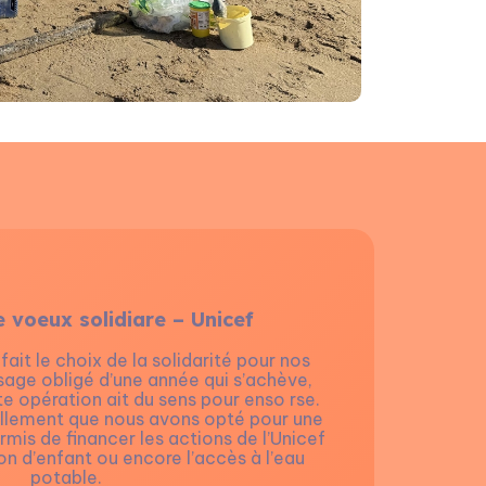
 voeux solidiare – Unicef
ait le choix de la solidarité pour nos
Nous avons eu le
sage obligé d’une année qui s’achève,
engagés (les Pat
e opération ait du sens pour enso rse.
course d’orient
ellement que nous avons opté pour une
d’équipe et action
ermis de financer les actions de l’Unicef
valeurs qui no
n d’enfant ou encore l’accès à l’eau
impact positif. N
potable.
initiative ét