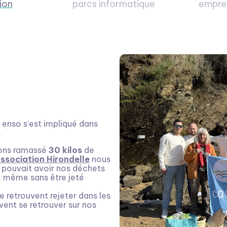
ion
parcs informatique
empre
 enso s’est impliqué dans
.
vons ramassé
30 kilos
de
association Hirondelle
nous
 pouvait avoir nos déchets
, même sans être jeté
e retrouvent rejeter dans les
vent se retrouver sur nos