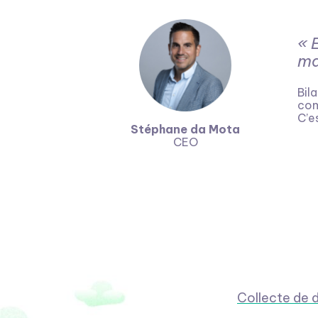
« 
ma
Bil
com
C’e
Stéphane da Mota
CEO
Collecte de 