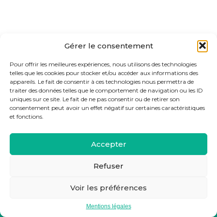
Gérer le consentement
Pour offrir les meilleures expériences, nous utilisons des technologies
telles que les cookies pour stocker et/ou accéder aux informations des
appareils. Le fait de consentir à ces technologies nous permettra de
traiter des données telles que le comportement de navigation ou les ID
uniques sur ce site. Le fait de ne pas consentir ou de retirer son
consentement peut avoir un effet négatif sur certaines caractéristiques
et fonctions.
Footer
5 allée Pierre Jolivet 29000 Quimper
+33 7 60 22 82 24
Principale
Accepter
Linkedin
S’abonner à la newsletter
Refuser
Footer
Plan du site
Voir les préférences
Mentions légales
Conditions générales de vente
Mentions légales
Conception et réalisation
Classe 7