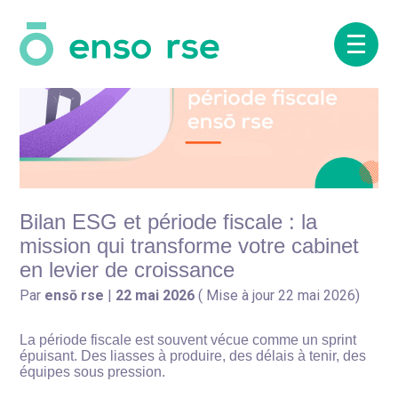
RSE & impact
Aller
au
contenu
Presse
Glossaire
Cas Clients
Bilan ESG et période fiscale : la
mission qui transforme votre cabinet
en levier de croissance
Par
ensō rse
|
22 mai 2026
( Mise à jour 22 mai 2026)
La période fiscale est souvent vécue comme un sprint
épuisant. Des liasses à produire, des délais à tenir, des
équipes sous pression.